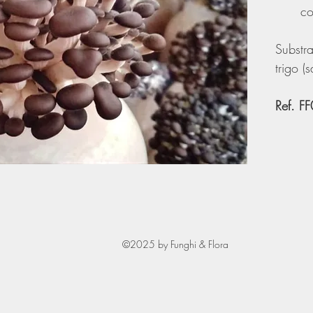
co
Substr
trigo (
Ref. F
©2025 by Funghi & Flora