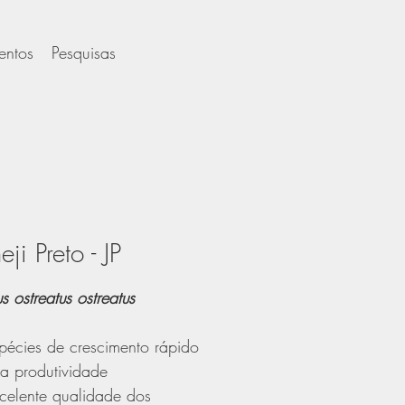
entos
Pesquisas
ji Preto - JP
us ostreatus
ostreatus
pécies de crescimento rápido
ta produtividade
celente qualidade dos 