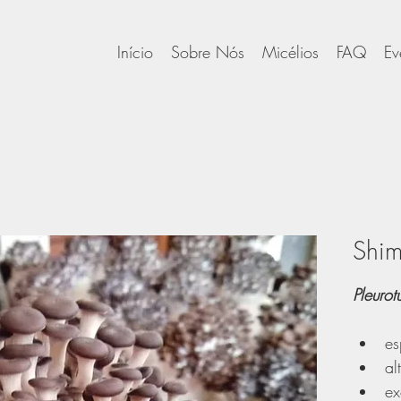
Início
Sobre Nós
Micélios
FAQ
Ev
Shime
Pleurot
es
al
ex